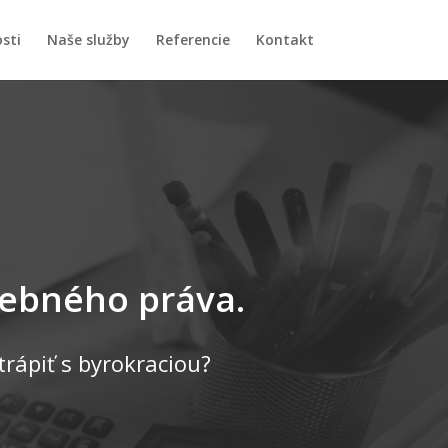
sti
Naše služby
Referencie
Kontakt
avebného práva.
rápiť s byrokraciou?