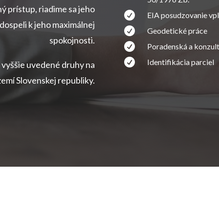
ý prístup, riadime sa jeho

EIA posudzovanie vpl
dospeli k jeho maximálnej

Geodetické práce
spokojnosti.

Poradenská a konzult

Identifikácia parciel
 vyššie uvedené druhy na
emí Slovenskej republiky.