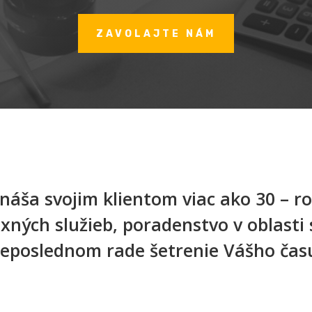
ZAVOLAJTE NÁM
ináša svojim klientom viac ako 30 – r
ných služieb, poradenstvo v oblasti
eposlednom rade šetrenie Vášho čas