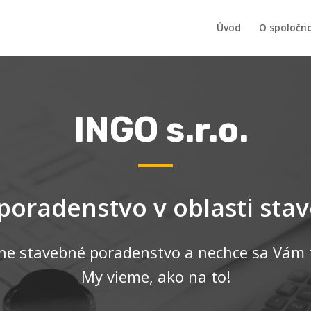
Úvod
O spoločno
INGO s.r.o.
 poradenstvo v oblasti st
ne stavebné poradenstvo a nechce sa Vám t
My vieme, ako na to!