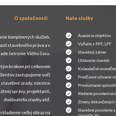
O spoločnosti
Naše služby

Asanácia objektov
anie komplexných služieb,

Vyňatie z PPF, LPF
asti stavebného práva a v

Stavebný zámer
ade šetrenie Vášho času.

Ohlásenie stavieb
ežitým krokom pri celkovom

Kolaudačné osvedčen
klientov zastupujeme voči

Predčasné užívanie s
. stavebné úrady, miestne

Preskúmanie spôsobil
átnej správy, projektanti,

Riešenie povolení na
dodávatelia stavby atď.

Zmeny dokončených 

Stavebné povolenie a
om kladieme veľký dôraz na
50/1976 Zb.