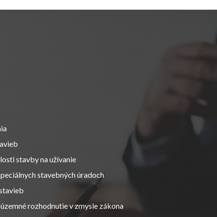
ia
tavieb
osti stavby na užívanie
 špeciálnych stavebných úradoch
stavieb
 územné rozhodnutie v zmysle zákona