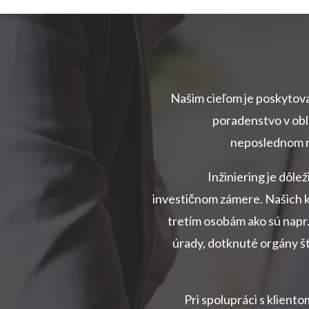
Našim cieľom je poskytov
poradenstvo v obl
neposlednom r
Inžiniering je dôl
investičnom zámere. Našich 
tretím osobám ako sú napr
úrady, dotknuté orgány št
Pri spolupráci s klient