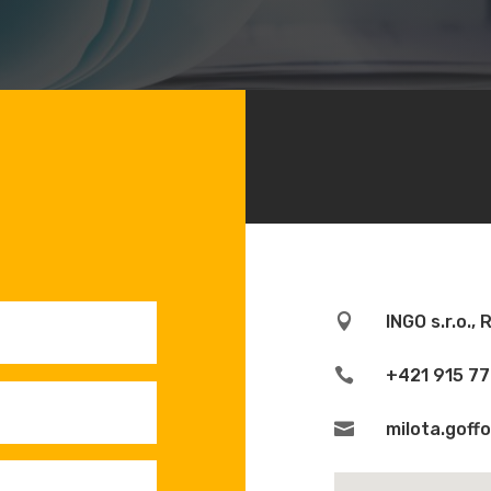

INGO s.r.o.,

+421 915 7

milota.goff