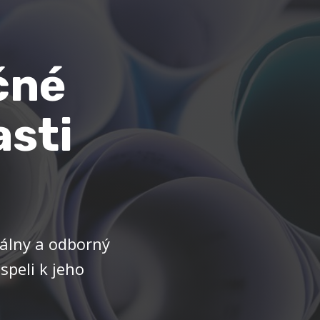
čné
asti
uálny a odborný
speli k jeho