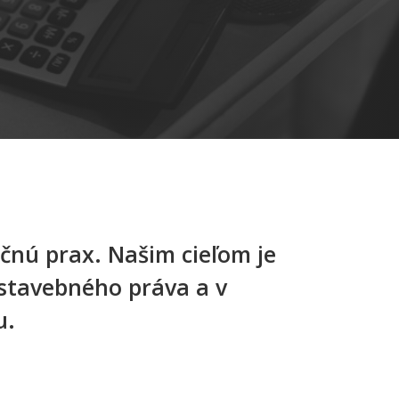
očnú prax. Našim cieľom je
 stavebného práva a v
u.